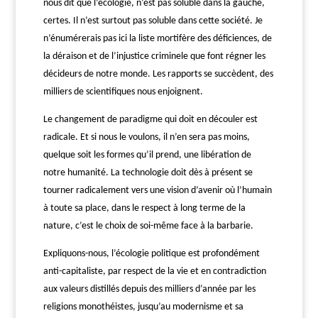
nous dit que l’écologie, n’est pas soluble dans la gauche,
certes. Il n’est surtout pas soluble dans cette société. Je
n’énumérerais pas ici la liste
mortifère
des déficiences, de
la déraison et de l’injustice
criminele que font régner les
décideurs de
notre
monde. Les rapports se succèdent, des
milliers de scientifiques nous e
njoignent
.
Le changement de paradigme qui doit en découler est
radicale. Et si nous le voulons, il n’en sera pas moins,
quelque soit les formes qu’il prend, une libération de
notre humanité. La technologie doit dès à présent se
tourner radicalement vers une vision d’avenir où l’humain
à toute sa place, dans le respect à long terme de la
nature, c’est le choix de soi-même face à la barbarie.
Expliquons-nous, l’écologie politique est profondément
anti-capitaliste, par respect de la vie et en contradiction
aux valeurs distillé
s
depuis des milliers d’année par les
religions monothéiste
s
, jusqu’au modernisme
et sa